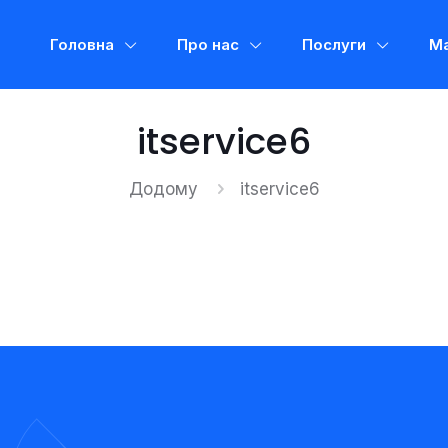
Головна
Про нас
Послуги
Ма
itservice6
Додому
itservice6