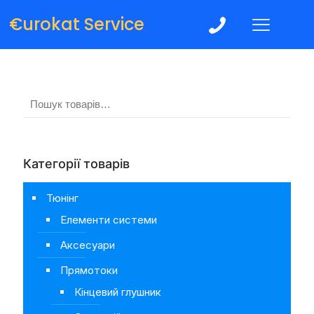
€urokat Service
Категорії товарів
Тюнінг
Елементи системи
Аксесуари
Прямотоки
Кінцевий глушник