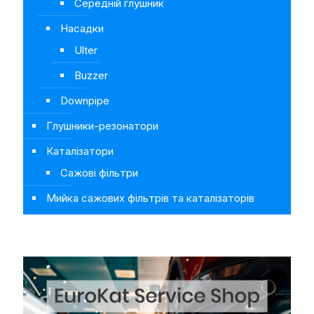
Середній глушник
Насадки
Ulter
Buzzer
Downpipe
Глушники-резонатори
Каталізатори
Сажові фільтри
Мийка сажових фільтрів та каталізаторів